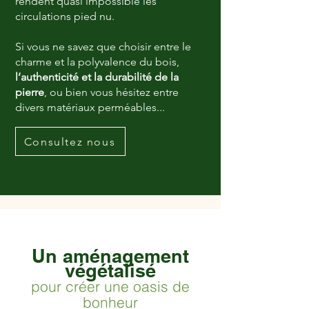
rendent quasi impossible les
circulations pied nu.
Si vous ne savez que choisir entre le
charme et la polyvalence du bois,
l’authenticité et la durabilité de la
pierre
, ou bien vous hésitez entre
divers matériaux perméables...
Consultez nous
Un aménagem
ent
vég
étalisé
pour créer une oasis de
bonheur