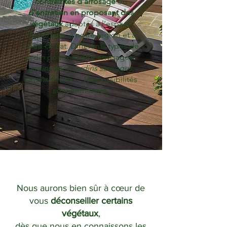
contraintes d’arrosage
ou
d’entretien en proposant des
végétaux
adaptés à l’espace
disponible, à notre région et à
notre climat. Différents types de
jardin pourront être envisagés :
jardins secs, jardins sauvages,
jardins fleuris…
, les possibilités
sont immenses.
Nous aurons bien sûr à cœur de
vous
déconseiller certains
végétaux
,
dès que nous en connaissons les